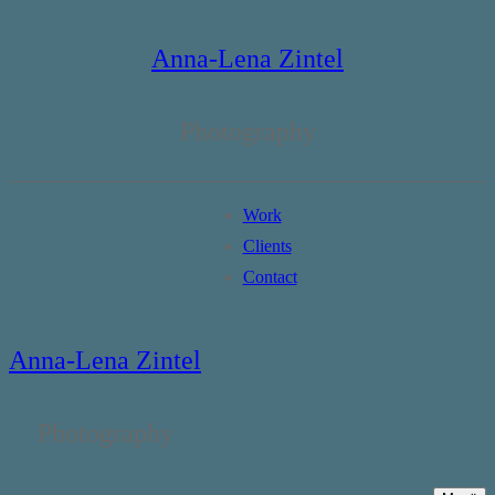
Zum
Menü
Schließen
Inhalt
Anna-Lena Zintel
springen
Photography
Work
Clients
Contact
Anna-Lena Zintel
Photography